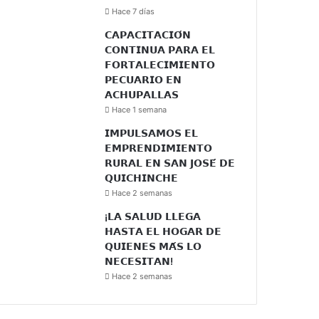
Hace 7 días
𝗖𝗔𝗣𝗔𝗖𝗜𝗧𝗔𝗖𝗜𝗢́𝗡
𝗖𝗢𝗡𝗧𝗜𝗡𝗨𝗔 𝗣𝗔𝗥𝗔 𝗘𝗟
𝗙𝗢𝗥𝗧𝗔𝗟𝗘𝗖𝗜𝗠𝗜𝗘𝗡𝗧𝗢
𝗣𝗘𝗖𝗨𝗔𝗥𝗜𝗢 𝗘𝗡
𝗔𝗖𝗛𝗨𝗣𝗔𝗟𝗟𝗔𝗦
Hace 1 semana
𝗜𝗠𝗣𝗨𝗟𝗦𝗔𝗠𝗢𝗦 𝗘𝗟
𝗘𝗠𝗣𝗥𝗘𝗡𝗗𝗜𝗠𝗜𝗘𝗡𝗧𝗢
𝗥𝗨𝗥𝗔𝗟 𝗘𝗡 𝗦𝗔𝗡 𝗝𝗢𝗦𝗘́ 𝗗𝗘
𝗤𝗨𝗜𝗖𝗛𝗜𝗡𝗖𝗛𝗘
Hace 2 semanas
¡𝗟𝗔 𝗦𝗔𝗟𝗨𝗗 𝗟𝗟𝗘𝗚𝗔
𝗛𝗔𝗦𝗧𝗔 𝗘𝗟 𝗛𝗢𝗚𝗔𝗥 𝗗𝗘
𝗤𝗨𝗜𝗘𝗡𝗘𝗦 𝗠𝗔́𝗦 𝗟𝗢
𝗡𝗘𝗖𝗘𝗦𝗜𝗧𝗔𝗡!
Hace 2 semanas