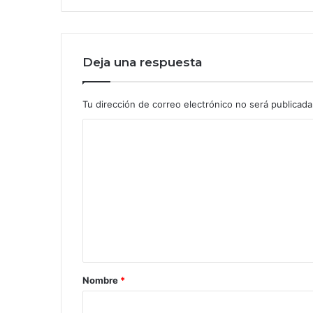
Deja una respuesta
Tu dirección de correo electrónico no será publicada
C
o
m
e
n
t
a
r
Nombre
*
i