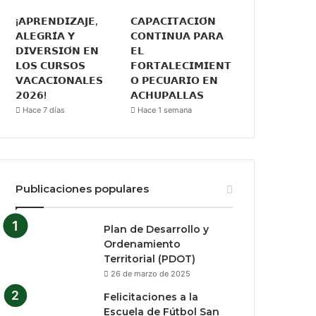
¡𝗔𝗣𝗥𝗘𝗡𝗗𝗜𝗭𝗔𝗝𝗘,
𝗖𝗔𝗣𝗔𝗖𝗜𝗧𝗔𝗖𝗜𝗢́𝗡
𝗔𝗟𝗘𝗚𝗥𝗜́𝗔 𝗬
𝗖𝗢𝗡𝗧𝗜𝗡𝗨𝗔 𝗣𝗔𝗥𝗔
𝗗𝗜𝗩𝗘𝗥𝗦𝗜𝗢́𝗡 𝗘𝗡
𝗘𝗟
𝗟𝗢𝗦 𝗖𝗨𝗥𝗦𝗢𝗦
𝗙𝗢𝗥𝗧𝗔𝗟𝗘𝗖𝗜𝗠𝗜𝗘𝗡𝗧
𝗩𝗔𝗖𝗔𝗖𝗜𝗢𝗡𝗔𝗟𝗘𝗦
𝗢 𝗣𝗘𝗖𝗨𝗔𝗥𝗜𝗢 𝗘𝗡
𝟮𝟬𝟮𝟲!
𝗔𝗖𝗛𝗨𝗣𝗔𝗟𝗟𝗔𝗦
Hace 7 días
Hace 1 semana
Publicaciones populares
Plan de Desarrollo y
Ordenamiento
Territorial (PDOT)
26 de marzo de 2025
Felicitaciones a la
Escuela de Fútbol San