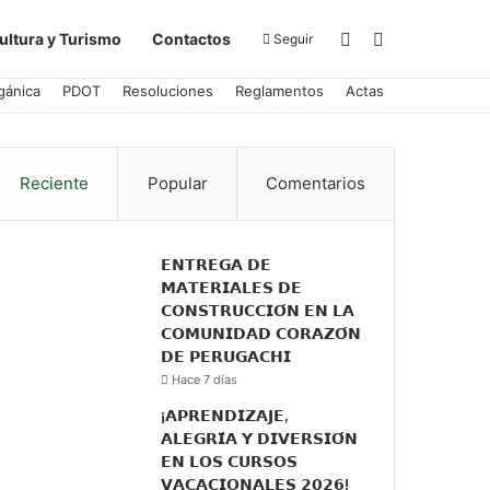
Barra lateral
Buscar por
ultura y Turismo
Contactos
Seguir
gánica
PDOT
Resoluciones
Reglamentos
Actas
Reciente
Popular
Comentarios
𝗘𝗡𝗧𝗥𝗘𝗚𝗔 𝗗𝗘
𝗠𝗔𝗧𝗘𝗥𝗜𝗔𝗟𝗘𝗦 𝗗𝗘
𝗖𝗢𝗡𝗦𝗧𝗥𝗨𝗖𝗖𝗜𝗢́𝗡 𝗘𝗡 𝗟𝗔
𝗖𝗢𝗠𝗨𝗡𝗜𝗗𝗔𝗗 𝗖𝗢𝗥𝗔𝗭𝗢́𝗡
𝗗𝗘 𝗣𝗘𝗥𝗨𝗚𝗔𝗖𝗛𝗜
Hace 7 días
¡𝗔𝗣𝗥𝗘𝗡𝗗𝗜𝗭𝗔𝗝𝗘,
𝗔𝗟𝗘𝗚𝗥𝗜́𝗔 𝗬 𝗗𝗜𝗩𝗘𝗥𝗦𝗜𝗢́𝗡
𝗘𝗡 𝗟𝗢𝗦 𝗖𝗨𝗥𝗦𝗢𝗦
𝗩𝗔𝗖𝗔𝗖𝗜𝗢𝗡𝗔𝗟𝗘𝗦 𝟮𝟬𝟮𝟲!