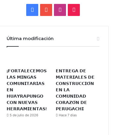
Facebook
YouTube
Instagram
TikTok
Última modificación
¡𝗙𝗢𝗥𝗧𝗔𝗟𝗘𝗖𝗘𝗠𝗢𝗦
𝗘𝗡𝗧𝗥𝗘𝗚𝗔 𝗗𝗘
𝗟𝗔𝗦 𝗠𝗜𝗡𝗚𝗔𝗦
𝗠𝗔𝗧𝗘𝗥𝗜𝗔𝗟𝗘𝗦 𝗗𝗘
𝗖𝗢𝗠𝗨𝗡𝗜𝗧𝗔𝗥𝗜𝗔𝗦
𝗖𝗢𝗡𝗦𝗧𝗥𝗨𝗖𝗖𝗜𝗢́𝗡
𝗘𝗡
𝗘𝗡 𝗟𝗔
𝗛𝗨𝗔𝗬𝗥𝗔𝗣𝗨𝗡𝗚𝗢
𝗖𝗢𝗠𝗨𝗡𝗜𝗗𝗔𝗗
𝗖𝗢𝗡 𝗡𝗨𝗘𝗩𝗔𝗦
𝗖𝗢𝗥𝗔𝗭𝗢́𝗡 𝗗𝗘
𝗛𝗘𝗥𝗥𝗔𝗠𝗜𝗘𝗡𝗧𝗔𝗦!
𝗣𝗘𝗥𝗨𝗚𝗔𝗖𝗛𝗜
5 de julio de 2026
Hace 7 días