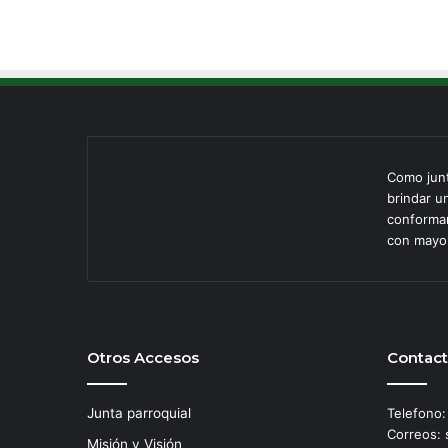
Como jun
brindar u
conforman
con mayor
Otros Accesos
Contac
Junta parroquial
Telefono
Correos: 
Misión y Visión