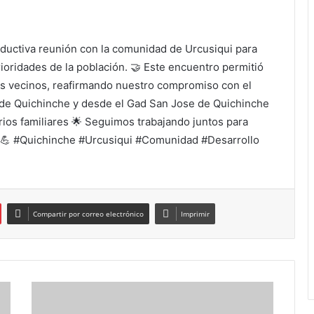
oductiva reunión con la comunidad de Urcusiqui para
oridades de la población. 🤝 Este encuentro permitió
os vecinos, reafirmando nuestro compromiso con el
s de Quichinche y desde el Gad San Jose de Quichinche
rios familiares 🌟 Seguimos trabajando juntos para
. 💪 #Quichinche #Urcusiqui #Comunidad #Desarrollo
Compartir por correo electrónico
Imprimir