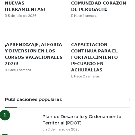
𝗡𝗨𝗘𝗩𝗔𝗦
𝗖𝗢𝗠𝗨𝗡𝗜𝗗𝗔𝗗 𝗖𝗢𝗥𝗔𝗭𝗢́𝗡
𝗛𝗘𝗥𝗥𝗔𝗠𝗜𝗘𝗡𝗧𝗔𝗦!
𝗗𝗘 𝗣𝗘𝗥𝗨𝗚𝗔𝗖𝗛𝗜
5 de julio de 2026
Hace 1 semana
¡𝗔𝗣𝗥𝗘𝗡𝗗𝗜𝗭𝗔𝗝𝗘, 𝗔𝗟𝗘𝗚𝗥𝗜́𝗔
𝗖𝗔𝗣𝗔𝗖𝗜𝗧𝗔𝗖𝗜𝗢́𝗡
𝗬 𝗗𝗜𝗩𝗘𝗥𝗦𝗜𝗢́𝗡 𝗘𝗡 𝗟𝗢𝗦
𝗖𝗢𝗡𝗧𝗜𝗡𝗨𝗔 𝗣𝗔𝗥𝗔 𝗘𝗟
𝗖𝗨𝗥𝗦𝗢𝗦 𝗩𝗔𝗖𝗔𝗖𝗜𝗢𝗡𝗔𝗟𝗘𝗦
𝗙𝗢𝗥𝗧𝗔𝗟𝗘𝗖𝗜𝗠𝗜𝗘𝗡𝗧𝗢
𝟮𝟬𝟮𝟲!
𝗣𝗘𝗖𝗨𝗔𝗥𝗜𝗢 𝗘𝗡
𝗔𝗖𝗛𝗨𝗣𝗔𝗟𝗟𝗔𝗦
Hace 1 semana
Hace 2 semanas
Publicaciones populares
Plan de Desarrollo y Ordenamiento
Territorial (PDOT)
26 de marzo de 2025