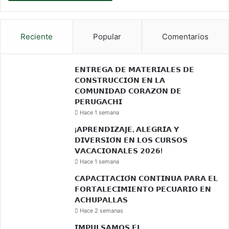
Reciente
Popular
Comentarios
𝗘𝗡𝗧𝗥𝗘𝗚𝗔 𝗗𝗘 𝗠𝗔𝗧𝗘𝗥𝗜𝗔𝗟𝗘𝗦 𝗗𝗘
𝗖𝗢𝗡𝗦𝗧𝗥𝗨𝗖𝗖𝗜𝗢́𝗡 𝗘𝗡 𝗟𝗔
𝗖𝗢𝗠𝗨𝗡𝗜𝗗𝗔𝗗 𝗖𝗢𝗥𝗔𝗭𝗢́𝗡 𝗗𝗘
𝗣𝗘𝗥𝗨𝗚𝗔𝗖𝗛𝗜
Hace 1 semana
¡𝗔𝗣𝗥𝗘𝗡𝗗𝗜𝗭𝗔𝗝𝗘, 𝗔𝗟𝗘𝗚𝗥𝗜́𝗔 𝗬
𝗗𝗜𝗩𝗘𝗥𝗦𝗜𝗢́𝗡 𝗘𝗡 𝗟𝗢𝗦 𝗖𝗨𝗥𝗦𝗢𝗦
𝗩𝗔𝗖𝗔𝗖𝗜𝗢𝗡𝗔𝗟𝗘𝗦 𝟮𝟬𝟮𝟲!
Hace 1 semana
𝗖𝗔𝗣𝗔𝗖𝗜𝗧𝗔𝗖𝗜𝗢́𝗡 𝗖𝗢𝗡𝗧𝗜𝗡𝗨𝗔 𝗣𝗔𝗥𝗔 𝗘𝗟
𝗙𝗢𝗥𝗧𝗔𝗟𝗘𝗖𝗜𝗠𝗜𝗘𝗡𝗧𝗢 𝗣𝗘𝗖𝗨𝗔𝗥𝗜𝗢 𝗘𝗡
𝗔𝗖𝗛𝗨𝗣𝗔𝗟𝗟𝗔𝗦
Hace 2 semanas
𝗜𝗠𝗣𝗨𝗟𝗦𝗔𝗠𝗢𝗦 𝗘𝗟