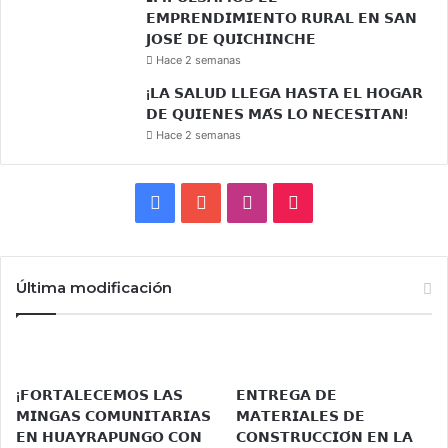
𝗘𝗠𝗣𝗥𝗘𝗡𝗗𝗜𝗠𝗜𝗘𝗡𝗧𝗢 𝗥𝗨𝗥𝗔𝗟 𝗘𝗡 𝗦𝗔𝗡
𝗝𝗢𝗦𝗘́ 𝗗𝗘 𝗤𝗨𝗜𝗖𝗛𝗜𝗡𝗖𝗛𝗘
Hace 2 semanas
¡𝗟𝗔 𝗦𝗔𝗟𝗨𝗗 𝗟𝗟𝗘𝗚𝗔 𝗛𝗔𝗦𝗧𝗔 𝗘𝗟 𝗛𝗢𝗚𝗔𝗥
𝗗𝗘 𝗤𝗨𝗜𝗘𝗡𝗘𝗦 𝗠𝗔́𝗦 𝗟𝗢 𝗡𝗘𝗖𝗘𝗦𝗜𝗧𝗔𝗡!
Hace 2 semanas
Facebook
YouTube
Instagram
TikTok
Última modificación
¡𝗙𝗢𝗥𝗧𝗔𝗟𝗘𝗖𝗘𝗠𝗢𝗦 𝗟𝗔𝗦
𝗘𝗡𝗧𝗥𝗘𝗚𝗔 𝗗𝗘
𝗠𝗜𝗡𝗚𝗔𝗦 𝗖𝗢𝗠𝗨𝗡𝗜𝗧𝗔𝗥𝗜𝗔𝗦
𝗠𝗔𝗧𝗘𝗥𝗜𝗔𝗟𝗘𝗦 𝗗𝗘
𝗘𝗡 𝗛𝗨𝗔𝗬𝗥𝗔𝗣𝗨𝗡𝗚𝗢 𝗖𝗢𝗡
𝗖𝗢𝗡𝗦𝗧𝗥𝗨𝗖𝗖𝗜𝗢́𝗡 𝗘𝗡 𝗟𝗔