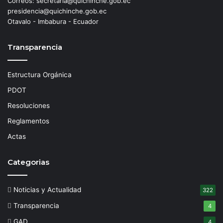
Correos: secretaria@quichinche.gob.ec
presidencia@quichinche.gob.ec
Otavalo - Imbabura - Ecuador
Transparencia
Estructura Orgánica
PDOT
Resoluciones
Reglamentos
Actas
Categorias
Noticias y Actualidad
322
Transparencia
4
GAD
4