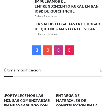
𝗜𝗠𝗣𝗨𝗟𝗦𝗔𝗠𝗢𝗦 𝗘𝗟
𝗘𝗠𝗣𝗥𝗘𝗡𝗗𝗜𝗠𝗜𝗘𝗡𝗧𝗢 𝗥𝗨𝗥𝗔𝗟 𝗘𝗡 𝗦𝗔𝗡
𝗝𝗢𝗦𝗘́ 𝗗𝗘 𝗤𝗨𝗜𝗖𝗛𝗜𝗡𝗖𝗛𝗘
Hace 2 semanas
¡𝗟𝗔 𝗦𝗔𝗟𝗨𝗗 𝗟𝗟𝗘𝗚𝗔 𝗛𝗔𝗦𝗧𝗔 𝗘𝗟 𝗛𝗢𝗚𝗔𝗥
𝗗𝗘 𝗤𝗨𝗜𝗘𝗡𝗘𝗦 𝗠𝗔́𝗦 𝗟𝗢 𝗡𝗘𝗖𝗘𝗦𝗜𝗧𝗔𝗡!
Hace 2 semanas
Facebook
YouTube
Instagram
TikTok
Última modificación
¡𝗙𝗢𝗥𝗧𝗔𝗟𝗘𝗖𝗘𝗠𝗢𝗦 𝗟𝗔𝗦
𝗘𝗡𝗧𝗥𝗘𝗚𝗔 𝗗𝗘
𝗠𝗜𝗡𝗚𝗔𝗦 𝗖𝗢𝗠𝗨𝗡𝗜𝗧𝗔𝗥𝗜𝗔𝗦
𝗠𝗔𝗧𝗘𝗥𝗜𝗔𝗟𝗘𝗦 𝗗𝗘
𝗘𝗡 𝗛𝗨𝗔𝗬𝗥𝗔𝗣𝗨𝗡𝗚𝗢 𝗖𝗢𝗡
𝗖𝗢𝗡𝗦𝗧𝗥𝗨𝗖𝗖𝗜𝗢́𝗡 𝗘𝗡 𝗟𝗔