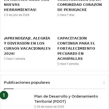
𝗡𝗨𝗘𝗩𝗔𝗦
𝗖𝗢𝗠𝗨𝗡𝗜𝗗𝗔𝗗 𝗖𝗢𝗥𝗔𝗭𝗢́𝗡
𝗛𝗘𝗥𝗥𝗔𝗠𝗜𝗘𝗡𝗧𝗔𝗦!
𝗗𝗘 𝗣𝗘𝗥𝗨𝗚𝗔𝗖𝗛𝗜
5 de julio de 2026
Hace 7 días
¡𝗔𝗣𝗥𝗘𝗡𝗗𝗜𝗭𝗔𝗝𝗘, 𝗔𝗟𝗘𝗚𝗥𝗜́𝗔
𝗖𝗔𝗣𝗔𝗖𝗜𝗧𝗔𝗖𝗜𝗢́𝗡
𝗬 𝗗𝗜𝗩𝗘𝗥𝗦𝗜𝗢́𝗡 𝗘𝗡 𝗟𝗢𝗦
𝗖𝗢𝗡𝗧𝗜𝗡𝗨𝗔 𝗣𝗔𝗥𝗔 𝗘𝗟
𝗖𝗨𝗥𝗦𝗢𝗦 𝗩𝗔𝗖𝗔𝗖𝗜𝗢𝗡𝗔𝗟𝗘𝗦
𝗙𝗢𝗥𝗧𝗔𝗟𝗘𝗖𝗜𝗠𝗜𝗘𝗡𝗧𝗢
𝟮𝟬𝟮𝟲!
𝗣𝗘𝗖𝗨𝗔𝗥𝗜𝗢 𝗘𝗡
𝗔𝗖𝗛𝗨𝗣𝗔𝗟𝗟𝗔𝗦
Hace 1 semana
Hace 1 semana
Publicaciones populares
Plan de Desarrollo y Ordenamiento
Territorial (PDOT)
26 de marzo de 2025