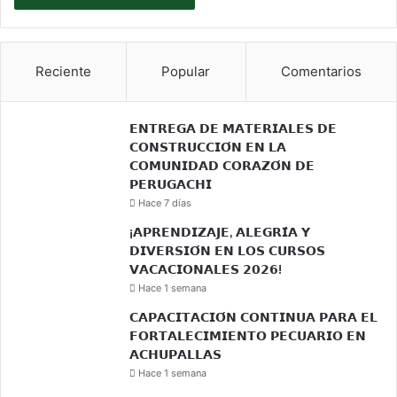
Reciente
Popular
Comentarios
𝗘𝗡𝗧𝗥𝗘𝗚𝗔 𝗗𝗘 𝗠𝗔𝗧𝗘𝗥𝗜𝗔𝗟𝗘𝗦 𝗗𝗘
𝗖𝗢𝗡𝗦𝗧𝗥𝗨𝗖𝗖𝗜𝗢́𝗡 𝗘𝗡 𝗟𝗔
𝗖𝗢𝗠𝗨𝗡𝗜𝗗𝗔𝗗 𝗖𝗢𝗥𝗔𝗭𝗢́𝗡 𝗗𝗘
𝗣𝗘𝗥𝗨𝗚𝗔𝗖𝗛𝗜
Hace 7 días
¡𝗔𝗣𝗥𝗘𝗡𝗗𝗜𝗭𝗔𝗝𝗘, 𝗔𝗟𝗘𝗚𝗥𝗜́𝗔 𝗬
𝗗𝗜𝗩𝗘𝗥𝗦𝗜𝗢́𝗡 𝗘𝗡 𝗟𝗢𝗦 𝗖𝗨𝗥𝗦𝗢𝗦
𝗩𝗔𝗖𝗔𝗖𝗜𝗢𝗡𝗔𝗟𝗘𝗦 𝟮𝟬𝟮𝟲!
Hace 1 semana
𝗖𝗔𝗣𝗔𝗖𝗜𝗧𝗔𝗖𝗜𝗢́𝗡 𝗖𝗢𝗡𝗧𝗜𝗡𝗨𝗔 𝗣𝗔𝗥𝗔 𝗘𝗟
𝗙𝗢𝗥𝗧𝗔𝗟𝗘𝗖𝗜𝗠𝗜𝗘𝗡𝗧𝗢 𝗣𝗘𝗖𝗨𝗔𝗥𝗜𝗢 𝗘𝗡
𝗔𝗖𝗛𝗨𝗣𝗔𝗟𝗟𝗔𝗦
Hace 1 semana