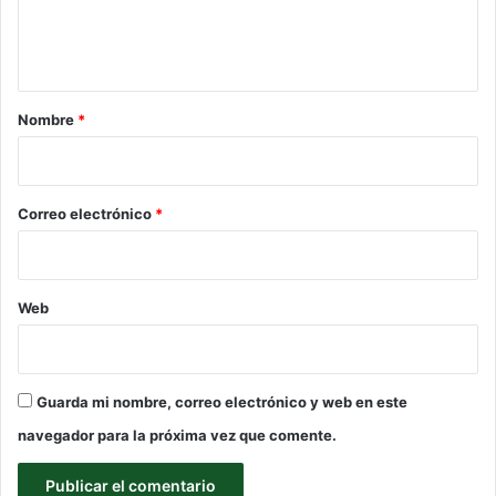
n
t
a
r
Nombre
*
i
o
*
Correo electrónico
*
Web
Guarda mi nombre, correo electrónico y web en este
navegador para la próxima vez que comente.