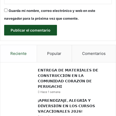
Guarda mi nombre, correo electrónico y web en este
navegador para la próxima vez que comente.
Reciente
Popular
Comentarios
𝗘𝗡𝗧𝗥𝗘𝗚𝗔 𝗗𝗘 𝗠𝗔𝗧𝗘𝗥𝗜𝗔𝗟𝗘𝗦 𝗗𝗘
𝗖𝗢𝗡𝗦𝗧𝗥𝗨𝗖𝗖𝗜𝗢́𝗡 𝗘𝗡 𝗟𝗔
𝗖𝗢𝗠𝗨𝗡𝗜𝗗𝗔𝗗 𝗖𝗢𝗥𝗔𝗭𝗢́𝗡 𝗗𝗘
𝗣𝗘𝗥𝗨𝗚𝗔𝗖𝗛𝗜
Hace 1 semana
¡𝗔𝗣𝗥𝗘𝗡𝗗𝗜𝗭𝗔𝗝𝗘, 𝗔𝗟𝗘𝗚𝗥𝗜́𝗔 𝗬
𝗗𝗜𝗩𝗘𝗥𝗦𝗜𝗢́𝗡 𝗘𝗡 𝗟𝗢𝗦 𝗖𝗨𝗥𝗦𝗢𝗦
𝗩𝗔𝗖𝗔𝗖𝗜𝗢𝗡𝗔𝗟𝗘𝗦 𝟮𝟬𝟮𝟲!