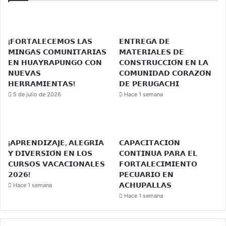
¡𝗙𝗢𝗥𝗧𝗔𝗟𝗘𝗖𝗘𝗠𝗢𝗦 𝗟𝗔𝗦
𝗘𝗡𝗧𝗥𝗘𝗚𝗔 𝗗𝗘
𝗠𝗜𝗡𝗚𝗔𝗦 𝗖𝗢𝗠𝗨𝗡𝗜𝗧𝗔𝗥𝗜𝗔𝗦
𝗠𝗔𝗧𝗘𝗥𝗜𝗔𝗟𝗘𝗦 𝗗𝗘
𝗘𝗡 𝗛𝗨𝗔𝗬𝗥𝗔𝗣𝗨𝗡𝗚𝗢 𝗖𝗢𝗡
𝗖𝗢𝗡𝗦𝗧𝗥𝗨𝗖𝗖𝗜𝗢́𝗡 𝗘𝗡 𝗟𝗔
𝗡𝗨𝗘𝗩𝗔𝗦
𝗖𝗢𝗠𝗨𝗡𝗜𝗗𝗔𝗗 𝗖𝗢𝗥𝗔𝗭𝗢́𝗡
𝗛𝗘𝗥𝗥𝗔𝗠𝗜𝗘𝗡𝗧𝗔𝗦!
𝗗𝗘 𝗣𝗘𝗥𝗨𝗚𝗔𝗖𝗛𝗜
5 de julio de 2026
Hace 1 semana
¡𝗔𝗣𝗥𝗘𝗡𝗗𝗜𝗭𝗔𝗝𝗘, 𝗔𝗟𝗘𝗚𝗥𝗜́𝗔
𝗖𝗔𝗣𝗔𝗖𝗜𝗧𝗔𝗖𝗜𝗢́𝗡
𝗬 𝗗𝗜𝗩𝗘𝗥𝗦𝗜𝗢́𝗡 𝗘𝗡 𝗟𝗢𝗦
𝗖𝗢𝗡𝗧𝗜𝗡𝗨𝗔 𝗣𝗔𝗥𝗔 𝗘𝗟
𝗖𝗨𝗥𝗦𝗢𝗦 𝗩𝗔𝗖𝗔𝗖𝗜𝗢𝗡𝗔𝗟𝗘𝗦
𝗙𝗢𝗥𝗧𝗔𝗟𝗘𝗖𝗜𝗠𝗜𝗘𝗡𝗧𝗢
𝟮𝟬𝟮𝟲!
𝗣𝗘𝗖𝗨𝗔𝗥𝗜𝗢 𝗘𝗡
𝗔𝗖𝗛𝗨𝗣𝗔𝗟𝗟𝗔𝗦
Hace 1 semana
Hace 1 semana