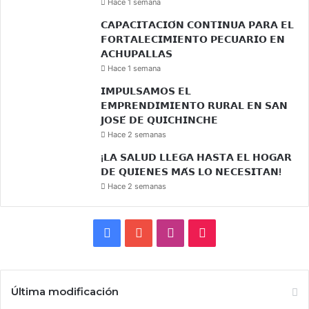
Hace 1 semana
𝗖𝗔𝗣𝗔𝗖𝗜𝗧𝗔𝗖𝗜𝗢́𝗡 𝗖𝗢𝗡𝗧𝗜𝗡𝗨𝗔 𝗣𝗔𝗥𝗔 𝗘𝗟
𝗙𝗢𝗥𝗧𝗔𝗟𝗘𝗖𝗜𝗠𝗜𝗘𝗡𝗧𝗢 𝗣𝗘𝗖𝗨𝗔𝗥𝗜𝗢 𝗘𝗡
𝗔𝗖𝗛𝗨𝗣𝗔𝗟𝗟𝗔𝗦
Hace 1 semana
𝗜𝗠𝗣𝗨𝗟𝗦𝗔𝗠𝗢𝗦 𝗘𝗟
𝗘𝗠𝗣𝗥𝗘𝗡𝗗𝗜𝗠𝗜𝗘𝗡𝗧𝗢 𝗥𝗨𝗥𝗔𝗟 𝗘𝗡 𝗦𝗔𝗡
𝗝𝗢𝗦𝗘́ 𝗗𝗘 𝗤𝗨𝗜𝗖𝗛𝗜𝗡𝗖𝗛𝗘
Hace 2 semanas
¡𝗟𝗔 𝗦𝗔𝗟𝗨𝗗 𝗟𝗟𝗘𝗚𝗔 𝗛𝗔𝗦𝗧𝗔 𝗘𝗟 𝗛𝗢𝗚𝗔𝗥
𝗗𝗘 𝗤𝗨𝗜𝗘𝗡𝗘𝗦 𝗠𝗔́𝗦 𝗟𝗢 𝗡𝗘𝗖𝗘𝗦𝗜𝗧𝗔𝗡!
Hace 2 semanas
Facebook
YouTube
Instagram
TikTok
Última modificación